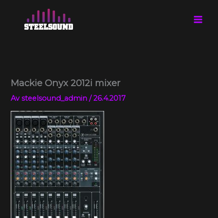
Hoppa
till
innehåll
Mackie Onyx 2012i mixer
Av
steelsound_admin
/
26.4.2017