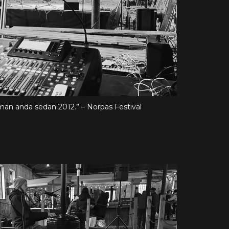
a män ända sedan 2012.” – Norpas Festival