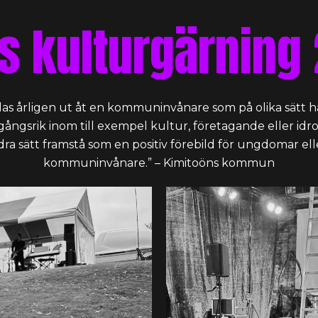
s kulturgärning
elas årligen ut åt en kommuninvånare som på olika sätt h
mgångsrik inom till exempel kultur, företagande eller idr
dra sätt framstå som en positiv förebild för ungdomar ell
kommuninvånare.”
– Kimitoöns kommun