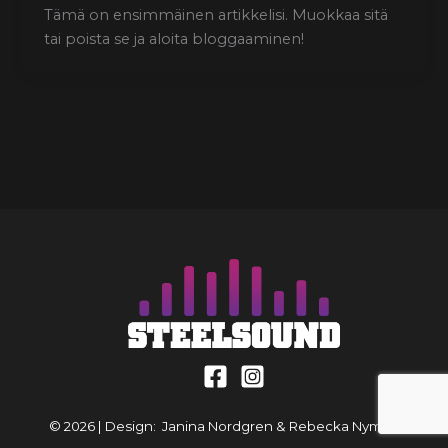
Tämä on ensimmäinen artikkelisi. Muokkaa sitä
tai poista se ja aloita bloggaaminen!
© 2026 | Design: Janina Nordgren & Rebecka Nyman