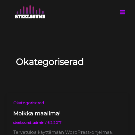
Hoppa
till
innehåll
Okategoriserad
Okategoriserad
Moikka maailma!
steelsound_admin
/
6.2.2017
Tervetuloa käyttämään WordPress-ohjelmaa.